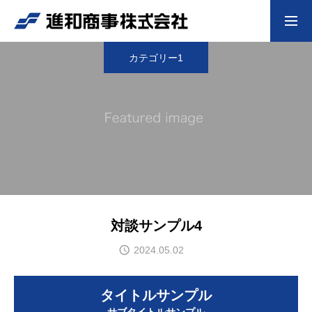
カテゴリー1
採用情報
HOME
会社案内
業界の信頼、未来を創る商社
当社の取り組み
対談サンプル4
革新と安心の結集、産業の未来を拓く
2024.05.02
取扱商品
豊富な取扱商品で現場を支える
タイトルサンプル