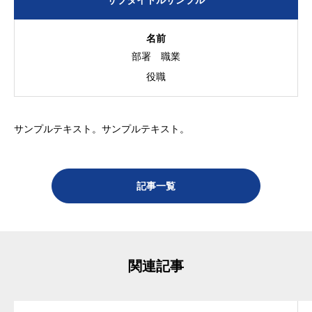
サブタイトルサンプル
採用情報
仲間と共に、充実したキャリアを築く
名前
部署
職業
役職
お問合せ
サンプルテキスト。サンプルテキスト。
プライバシーポリシー
記事一覧
関連記事