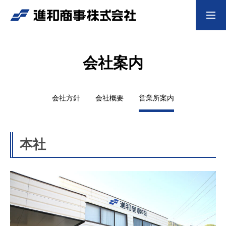
採用情報
会社案内
HOME
会社方針
会社概要
営業所案内
会社案内
業界の信頼、未来を創る商社
本社
当社の取り組み
革新と安心の結集、産業の未来を拓く
取扱商品
豊富な取扱商品で現場を支える