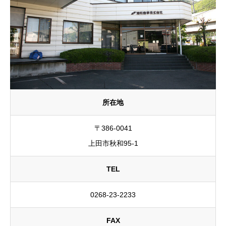
採用情報
仲間と共に、充実したキャリアを築く
お問合せ
プライバシーポリシー
所在地
〒386-0041
上田市秋和95-1
TEL
0268-23-2233
FAX