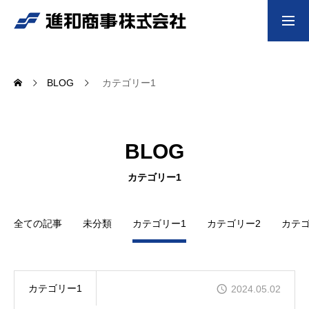
採用情報
BLOG
カテゴリー1
HOME
BLOG
会社案内
業界の信頼、未来を創る商社
カテゴリー1
当社の取り組み
全ての記事
未分類
カテゴリー1
カテゴリー2
カテゴ
革新と安心の結集、産業の未来を拓く
取扱商品
豊富な取扱商品で現場を支える
カテゴリー1
2024.05.02